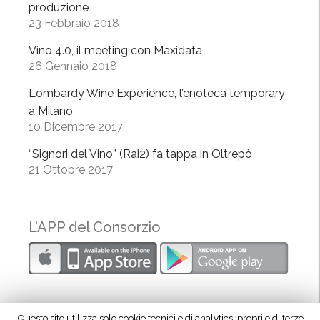
produzione
s
23 Febbraio 2018
a
g
Vino 4.0, il meeting con Maxidata
r
26 Gennaio 2018
a
Lombardy Wine Experience, l’enoteca temporary
c
a Milano
o
10 Dicembre 2017
n
S
“Signori del Vino” (Rai2) fa tappa in Oltrepò
21 Ottobre 2017
l
o
w
F
L’APP del Consorzio
o
o
d
”
Questo sito utilizza solo cookie tecnici e di analytics, propri e di terze