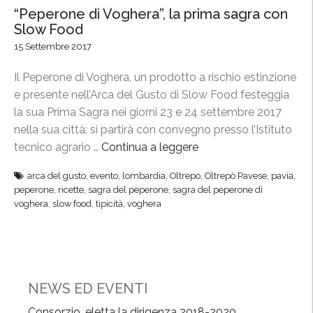
“Peperone di Voghera”, la prima sagra con
Slow Food
15 Settembre 2017
Il Peperone di Voghera, un prodotto a rischio estinzione
e presente nell’Arca del Gusto di Slow Food festeggia
la sua Prima Sagra nei giorni 23 e 24 settembre 2017
nella sua città: si partirà con convegno presso l’Istituto
tecnico agrario …
Continua a leggere
“
“
arca del gusto
,
evento
,
lombardia
,
Oltrepo
,
Oltrepò Pavese
,
pavia
,
P
peperone
,
ricette
,
sagra del peperone
,
sagra del peperone di
e
voghera
,
slow food
,
tipicità
,
voghera
p
e
r
o
n
NEWS ED EVENTI
e
Consorzio, eletta la dirigenza 2018-2020