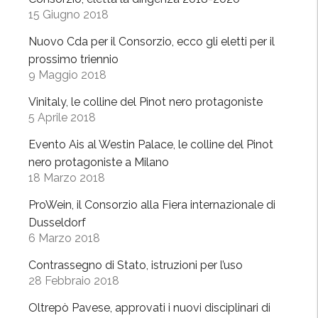
d
15 Giugno 2018
i
Nuovo Cda per il Consorzio, ecco gli eletti per il
V
prossimo triennio
o
9 Maggio 2018
g
h
Vinitaly, le colline del Pinot nero protagoniste
e
5 Aprile 2018
r
Evento Ais al Westin Palace, le colline del Pinot
a
nero protagoniste a Milano
”
18 Marzo 2018
,
l
ProWein, il Consorzio alla Fiera internazionale di
a
Dusseldorf
6 Marzo 2018
p
r
Contrassegno di Stato, istruzioni per l’uso
i
28 Febbraio 2018
m
Oltrepò Pavese, approvati i nuovi disciplinari di
a