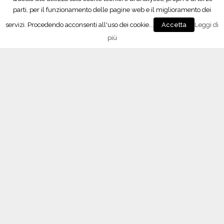
parti, per il funzionamento delle pagine web e il miglioramento dei
servizi. Procedendo acconsenti all'uso dei cookie...
Leggi di
Accetta
Seguici su Facebook!
più