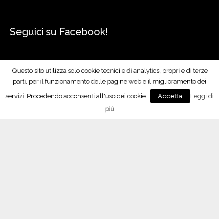
Seguici su Facebook!
Questo sito utilizza solo cookie tecnici e di analytics, propri e di terze
Consorzio Tutela Vini Oltrepò Pavese
si trova
parti, per il funzionamento delle pagine web e il miglioramento dei
qui: Autunno Pavese.
servizi. Procedendo acconsenti all'uso dei cookie...
Leggi di
Accetta
5 Ottobre 2018
più
È il weekend di Autunno Pavese!
Vi aspettiamo dal 5 all’8 ottobre a Palazzo
Esposizioni di Pavia allo stand 25/30.
Orari:
oggi dalle 17 alle 24
sabato dalle 15 alle 24
domenica dalle 10 alle 24
lunedì dal
...
Leggi di più