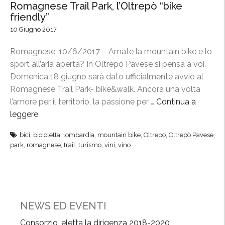
Romagnese Trail Park, l’Oltrepò “bike
friendly”
10 Giugno 2017
Romagnese, 10/6/2017 – Amate la mountain bike e lo
sport all’aria aperta? In Oltrepò Pavese si pensa a voi.
Domenica 18 giugno sarà dato ufficialmente avvio al
Romagnese Trail Park- bike&walk. Ancora una volta
l’amore per il territorio, la passione per …
Continua a
leggere
“
R
bici
,
bicicletta
,
lombardia
,
mountain bike
,
Oltrepo
,
Oltrepò Pavese
,
o
park
,
romagnese
,
trail
,
turismo
,
vini
,
vino
m
a
g
n
e
NEWS ED EVENTI
s
Consorzio, eletta la dirigenza 2018-2020