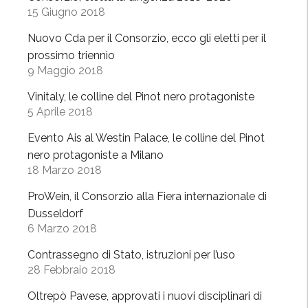
e
15 Giugno 2018
T
r
Nuovo Cda per il Consorzio, ecco gli eletti per il
a
prossimo triennio
9 Maggio 2018
i
l
Vinitaly, le colline del Pinot nero protagoniste
P
5 Aprile 2018
a
Evento Ais al Westin Palace, le colline del Pinot
r
nero protagoniste a Milano
k
18 Marzo 2018
,
l
ProWein, il Consorzio alla Fiera internazionale di
’
Dusseldorf
O
6 Marzo 2018
l
Contrassegno di Stato, istruzioni per l’uso
t
28 Febbraio 2018
r
e
Oltrepò Pavese, approvati i nuovi disciplinari di