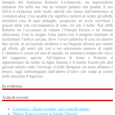
famiglia del fondatore Roberto Lechiancole, un imprenditore
milanese che nella sua vita ha sempre puntato alla qualità. Il suo
DNA si evidenzia nelle molte attività che vanno dall’elettronica ai
container-shop. Una qualità che significa mettere al centro gli affetti,
prendersi cura di ogni dettaglio, assaporare ad occhi socchiusi i
piaceri della vita circondandosi di tutto ciò che è bello. Nel 2006
Roberto ha l’occasione di visitare l’Oltrepò Pavese e ne rimane
affascinato. Con la moglie Anna inizia così il progetto familiare di
trasformare l’antica cascina, dove l’uva è padrona di casa da almeno
due secoli, in un’azienda moderna e un’elegante dimora per riunire
gli affetti, gli amici più cari e un selezionato numero di ospiti.
L’obiettivo è creare un’oasi di qualità, un autentico tempio dei vini e
del soggiorno agreste. All’impresa di Anna e Roberto si
appassionano da subito la figlia Simona e il marito Fausto più altri
giovani talenti come l’enologo Achille Bergami: un team affiatato e
tenace, oggi simboleggiato dall’albero d’ulivo che sorge al centro
della piazzetta d’ingresso.
In evidenza
Articoli recenti
Consorzio: «Basta svendite, più controlli mirati»
Milano Porta Genova: si brinda Oltrepò!