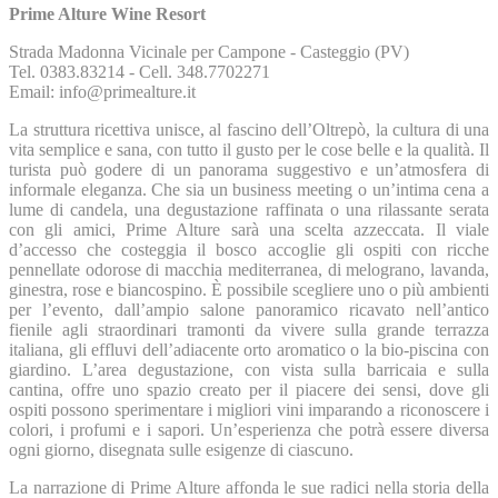
Prime Alture Wine Resort
Strada Madonna Vicinale per Campone - Casteggio (PV)
Tel. 0383.83214 - Cell. 348.7702271
Email: info@primealture.it
La struttura ricettiva unisce, al fascino dell’Oltrepò, la cultura di una
vita semplice e sana, con tutto il gusto per le cose belle e la qualità. Il
turista può godere di un panorama suggestivo e un’atmosfera di
informale eleganza. Che sia un business meeting o un’intima cena a
lume di candela, una degustazione raffinata o una rilassante serata
con gli amici, Prime Alture sarà una scelta azzeccata. Il viale
d’accesso che costeggia il bosco accoglie gli ospiti con ricche
pennellate odorose di macchia mediterranea, di melograno, lavanda,
ginestra, rose e biancospino. È possibile scegliere uno o più ambienti
per l’evento, dall’ampio salone panoramico ricavato nell’antico
fienile agli straordinari tramonti da vivere sulla grande terrazza
italiana, gli effluvi dell’adiacente orto aromatico o la bio-piscina con
giardino. L’area degustazione, con vista sulla barricaia e sulla
cantina, offre uno spazio creato per il piacere dei sensi, dove gli
ospiti possono sperimentare i migliori vini imparando a riconoscere i
colori, i profumi e i sapori. Un’esperienza che potrà essere diversa
ogni giorno, disegnata sulle esigenze di ciascuno.
La narrazione di Prime Alture affonda le sue radici nella storia della