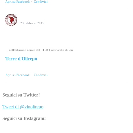
Apri su Facebook
·
Condividi
Consorzio Tutela Vini Oltrepò Pavese
23 febbraio 2017
Il salvataggio di La Versa ieri sera al Tgr Lombardia.
#weloveoltrepo
... nell'edizione serale del TGR Lombardia di ieri
Terre d'Oltrepò
Video
Apri su Facebook
·
Condividi
Consorzio Tutela Vini Oltrepò Pavese
Seguici su Twitter!
23 febbraio 2017
Tweet di @vinoltrepo
Oggi a Milano, dalle 18 alle 22, speciale degustazione dedicata ai
Tre Bicchieri 2017 Gambero Rosso. Oltrepò Pavese
Seguici su Instagram!
protagonista. #weloveoltrepo