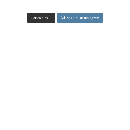
Tre Bicchieri 2017 in degustazione a Milano. Alla IULM
un pomeriggio con i migliori vini d'Italia - Gambero
Rosso
Carica altre...
Seguici su Instagram
gamberorosso.it
A Milano la degustazione dei Tre Bicchieri 2017 alla Iulm. Ecco come partecipare
Apri su Facebook
·
Condividi