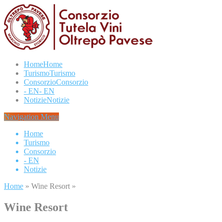
Home
Home
Turismo
Turismo
Consorzio
Consorzio
- EN
- EN
Notizie
Notizie
Navigation Menu
Home
Turismo
Consorzio
- EN
Notizie
Home
»
Wine Resort
»
Wine Resort