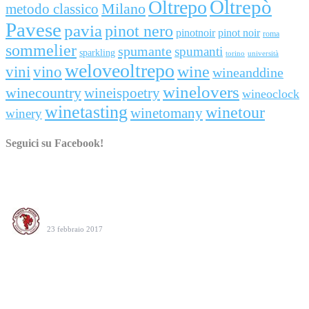
Oltrepò
Oltrepo
metodo classico
Milano
Pavese
pavia
pinot nero
pinotnoir
pinot noir
roma
sommelier
spumante
spumanti
sparkling
torino
università
weloveoltrepo
wine
vini
vino
wineanddine
winelovers
winecountry
wineispoetry
wineoclock
winetasting
winetour
winetomany
winery
Seguici su Facebook!
Consorzio Tutela Vini Oltrepò Pavese
23 febbraio 2017
Oltrepò Pavese protagonista alla serata Tre Bicchieri 2017 a
Milano. Qualità, identità e passione in passerella. #weloveoltrepo
Photo