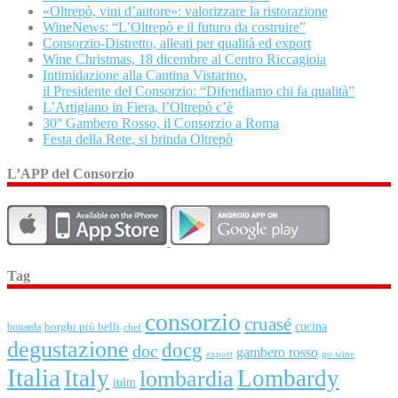
«Oltrepò, vini d’autore»: valorizzare la ristorazione
WineNews: “L’Oltrepò e il futuro da costruire”
Consorzio-Distretto, alleati per qualità ed export
Wine Christmas, 18 dicembre al Centro Riccagioia
Intimidazione alla Cantina Vistarino,
il Presidente del Consorzio: “Difendiamo chi fa qualità”
L’Artigiano in Fiera, l’Oltrepò c’è
30° Gambero Rosso, il Consorzio a Roma
Festa della Rete, si brinda Oltrepò
L’APP del Consorzio
Tag
consorzio
cruasé
cucina
borghi più belli
bonarda
chef
degustazione
docg
doc
gambero rosso
export
go wine
Italia
Italy
Lombardy
lombardia
iulm